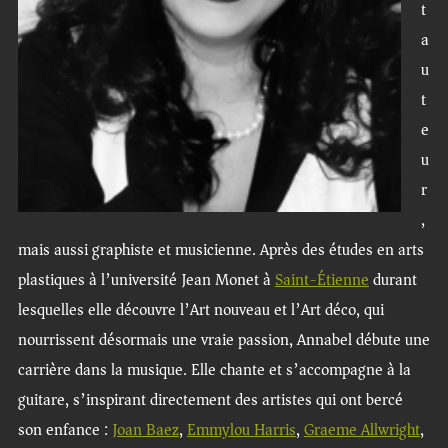
t
a
u
t
e
u
r
,
mais aussi graphiste et musicienne. Après des études en arts
plastiques à l’université Jean Monet à
Saint-Étienne
durant
lesquelles elle découvre l’Art nouveau et l’Art déco, qui
nourrissent désormais une vraie passion, Annabel débute une
carrière dans la musique. Elle chante et s’accompagne à la
guitare, s’inspirant directement des artistes qui ont bercé
son enfance :
Joan B
aez
,
Emmylou Harris
,
Graeme Allwright
,