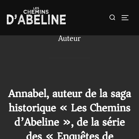
Aller
au
Rechercher :
Permut
contenu
Auteur
Annabel, auteur
de la saga
historique
« Les Chemins
d’Abeline », de
la série
des « Enquêtes de