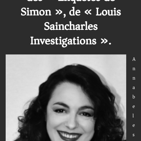
Simon », de « Louis
Saincharles
Investigations ».
A
n
n
a
b
e
l
e
s